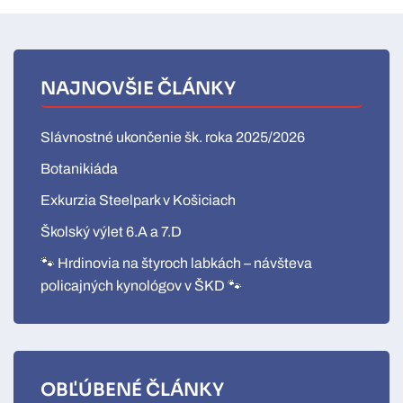
NAJNOVŠIE ČLÁNKY
Slávnostné ukončenie šk. roka 2025/2026
Botanikiáda
Exkurzia Steelpark v Košiciach
Školský výlet 6.A a 7.D
🐾 Hrdinovia na štyroch labkách – návšteva
policajných kynológov v ŠKD 🐾
OBĽÚBENÉ ČLÁNKY