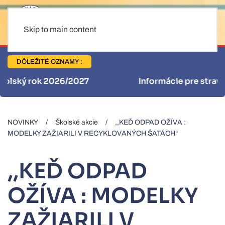
Skip to main content
DÔLEŽITÉ OZNAMY :
Informácie pre stravníkov
NOVINKY
Školské akcie
,,KEĎ ODPAD OŽÍVA :
MODELKY ZAŽIARILI V RECYKLOVANÝCH ŠATÁCH“
,,KEĎ ODPAD
OŽÍVA : MODELKY
ZAŽIARILI V