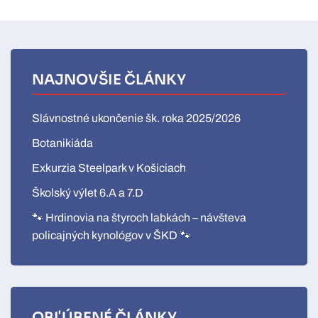
NAJNOVŠIE ČLÁNKY
Slávnostné ukončenie šk. roka 2025/2026
Botanikiáda
Exkurzia Steelpark v Košiciach
Školský výlet 6.A a 7.D
🐾 Hrdinovia na štyroch labkách – návšteva
policajných kynológov v ŠKD 🐾
OBĽÚBENÉ ČLÁNKY