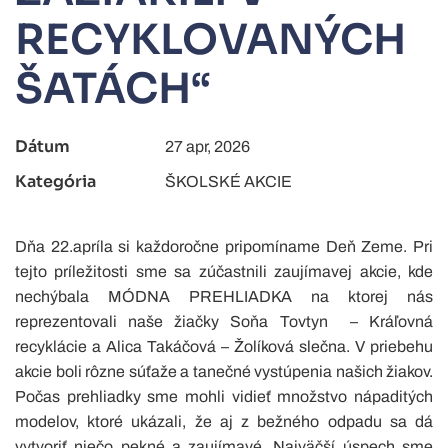
RECYKLOVANÝCH
ŠATÁCH“
Dátum
27 apr, 2026
Kategória
ŠKOLSKÉ AKCIE
Dňa 22.apríla si každoročne pripomíname Deň Zeme. Pri
tejto príležitosti sme sa zúčastnili zaujímavej akcie, kde
nechýbala MÓDNA PREHLIADKA na ktorej nás
reprezentovali naše žiačky Soňa Tovtyn – Kráľovná
recyklácie a Alica Takáčová – Žolíková slečna. V priebehu
akcie boli rôzne súťaže a tanečné vystúpenia našich žiakov.
Počas prehliadky sme mohli vidieť množstvo nápaditých
modelov, ktoré ukázali, že aj z bežného odpadu sa dá
vytvoriť niečo pekné a zaujímavé. Najväčší úspech sme