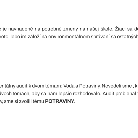
é je navnadené na potrebné zmeny na našej škole. Žiaci sa d
 aj preto, lebo im záleží na environmentálnom správaní sa ostatnýc
onmentálny audit k dvom témam: Voda a Potraviny. Nevedeli sme , 
idvoch témach, aby sa nám lepšie rozhodovalo. Audit prebiehal
, sme si zvolili tému
POTRAVINY.