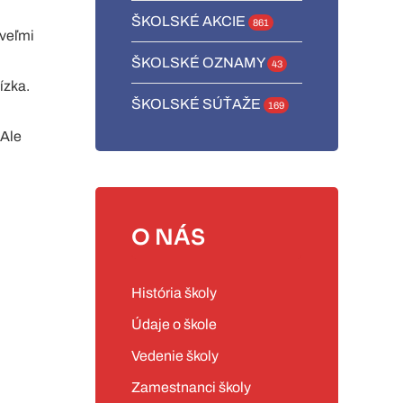
ŠKOLSKÉ AKCIE
861
 veľmi
ŠKOLSKÉ OZNAMY
43
ízka.
ŠKOLSKÉ SÚŤAŽE
169
 Ale
O NÁS
História školy
Údaje o škole
Vedenie školy
Zamestnanci školy