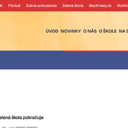
ik
Florbal
Zubná ambulancia
Zelená škola
BezKriedy.sk
Rodič
ÚVOD
NOVINKY
O NÁS
O ŠKOLE
NA 
ov
elená škola pokračuje