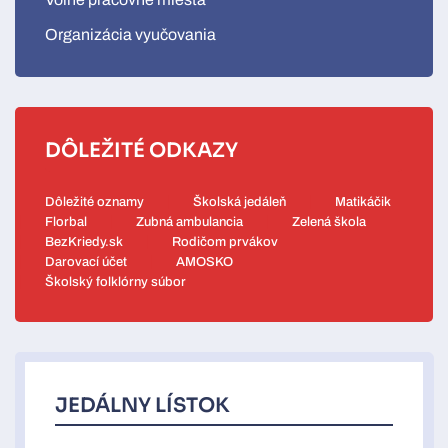
Organizácia vyučovania
DÔLEŽITÉ ODKAZY
Dôležité oznamy
Školská jedáleň
Matikáčik
Florbal
Zubná ambulancia
Zelená škola
BezKriedy.sk
Rodičom prvákov
Darovací účet
AMOSKO
Školský folklórny súbor
JEDÁLNY LÍSTOK