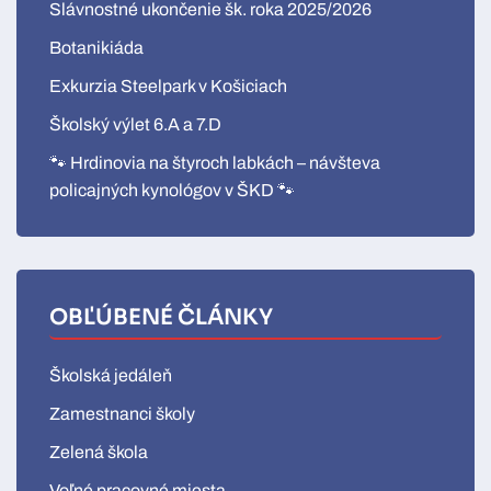
Slávnostné ukončenie šk. roka 2025/2026
Botanikiáda
Exkurzia Steelpark v Košiciach
Školský výlet 6.A a 7.D
🐾 Hrdinovia na štyroch labkách – návšteva
policajných kynológov v ŠKD 🐾
OBĽÚBENÉ ČLÁNKY
Školská jedáleň
Zamestnanci školy
Zelená škola
Voľné pracovné miesta