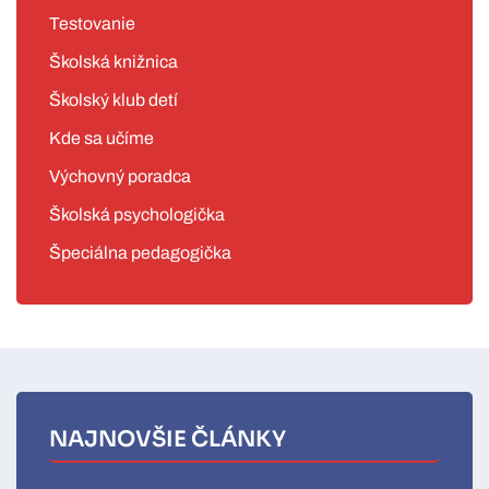
Testovanie
Školská knižnica
Školský klub detí
Kde sa učíme
Výchovný poradca
Školská psychologička
Špeciálna pedagogička
NAJNOVŠIE ČLÁNKY