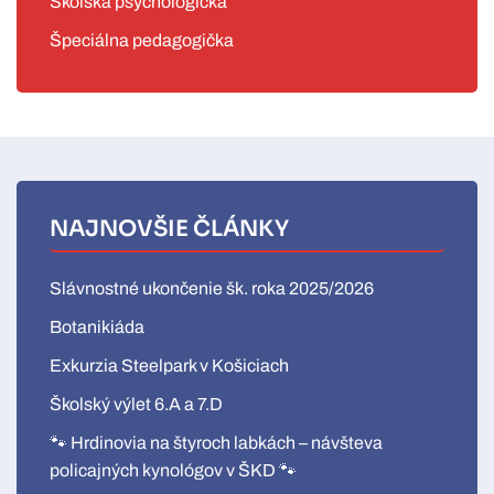
Školská psychologička
Špeciálna pedagogička
NAJNOVŠIE ČLÁNKY
Slávnostné ukončenie šk. roka 2025/2026
Botanikiáda
Exkurzia Steelpark v Košiciach
Školský výlet 6.A a 7.D
🐾 Hrdinovia na štyroch labkách – návšteva
policajných kynológov v ŠKD 🐾