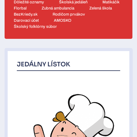
Dôležité oznamy
Školská jedáleň
Matikáčik
Florbal
Zubná ambulancia
Zelená škola
BezKriedy.sk
Rodičom prvákov
Darovací účet
AMOSKO
Školský folklórny súbor
JEDÁLNY LÍSTOK