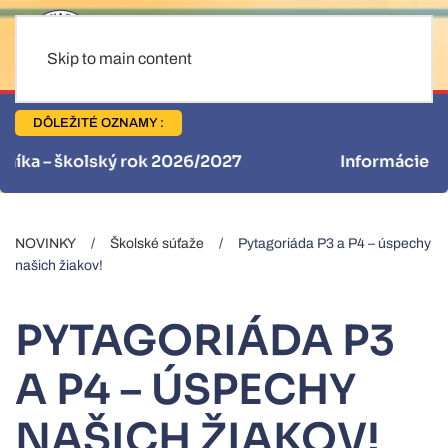
Skip to main content
DÔLEŽITÉ OZNAMY :
Informácie pre stravníkov
NOVINKY
Školské súťaže
Pytagoriáda P3 a P4 – úspechy
našich žiakov!
PYTAGORIÁDA P3
A P4 – ÚSPECHY
NAŠICH ŽIAKOV!