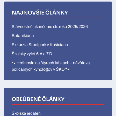
NAJNOVŠIE ČLÁNKY
Slávnostné ukončenie šk. roka 2025/2026
Botanikiáda
Exkurzia Steelpark v Košiciach
Školský výlet 6.A a 7.D
🐾 Hrdinovia na štyroch labkách – návšteva
policajných kynológov v ŠKD 🐾
OBĽÚBENÉ ČLÁNKY
Školská jedáleň