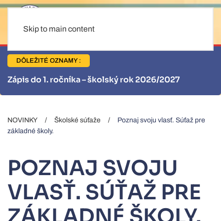
Skip to main content
DÔLEŽITÉ OZNAMY :
2027
Informácie pre stravníkov
NOVINKY
Školské súťaže
Poznaj svoju vlasť. Súťaž pre
základné školy.
POZNAJ SVOJU
VLASŤ. SÚŤAŽ PRE
ZÁKLADNÉ ŠKOLY.