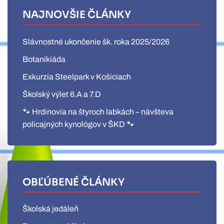
NAJNOVŠIE ČLÁNKY
Slávnostné ukončenie šk. roka 2025/2026
Botanikiáda
Exkurzia Steelpark v Košiciach
Školský výlet 6.A a 7.D
🐾 Hrdinovia na štyroch labkách – návšteva
policajných kynológov v ŠKD 🐾
OBĽÚBENÉ ČLÁNKY
Školská jedáleň