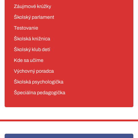
Záujmové krúžky
Školský parlament
Testovanie
Školská knižnica
Školský klub detí
Kde sa učíme
Výchovný poradca
Školská psychologička
Špeciálna pedagogička