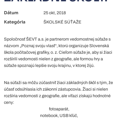
Dátum
25 okt, 2018
Kategória
ŠKOLSKÉ SÚŤAŽE
Spoločnosť ŠEVT a.s. je partnerom vedomostnej súťaže s
názvom „Poznaj svoju vlasť“, ktorú organizuje Slovenská
škola počítačovej grafiky, o. z. Cieľom súťaže je, aby si žiaci
rozšírili vedomosti nielen z geografie, ale formou hry a
súťaže spoznajú lepšie svoju krajinu, v ktorej žijú.
Na súťaži sa môžu zúčastniť žiaci základných škôl s tým, že
účasť odsúhlasia ich zákonní zástupcovia. Žiaci si nielen
rozšíria vedomosti z geografie, ale víťazi získajú hodnotné
ceny:
fotoaparát,
notebook, USB kľúč,