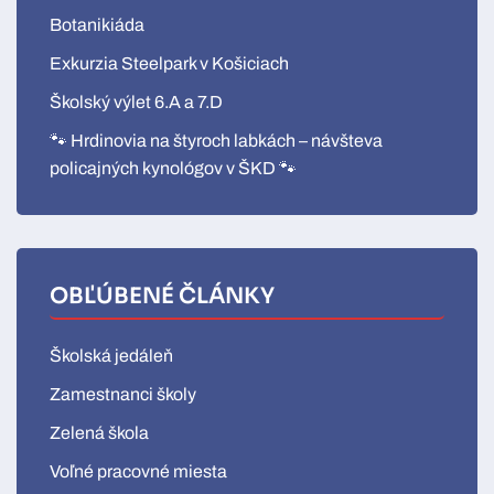
Botanikiáda
Exkurzia Steelpark v Košiciach
Školský výlet 6.A a 7.D
🐾 Hrdinovia na štyroch labkách – návšteva
policajných kynológov v ŠKD 🐾
OBĽÚBENÉ ČLÁNKY
Školská jedáleň
Zamestnanci školy
Zelená škola
Voľné pracovné miesta