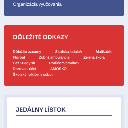
Organizácia vyučovania
DÔLEŽITÉ ODKAZY
Dôležité oznamy
Školská jedáleň
Matikáčik
Florbal
Zubná ambulancia
Zelená škola
BezKriedy.sk
Rodičom prvákov
Darovací účet
AMOSKO
Školský folklórny súbor
JEDÁLNY LÍSTOK