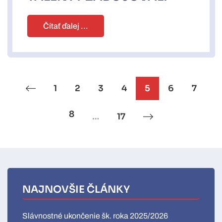
Čítať ďalej ...
1
2
3
4
5
6
7
8
…
17
NAJNOVŠIE ČLÁNKY
Slávnostné ukončenie šk. roka 2025/2026