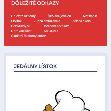
DÔLEŽITÉ ODKAZY
Dôležité oznamy
Školská jedáleň
Matikáčik
Florbal
Zubná ambulancia
Zelená škola
BezKriedy.sk
Rodičom prvákov
Darovací účet
AMOSKO
Školský folklórny súbor
JEDÁLNY LÍSTOK