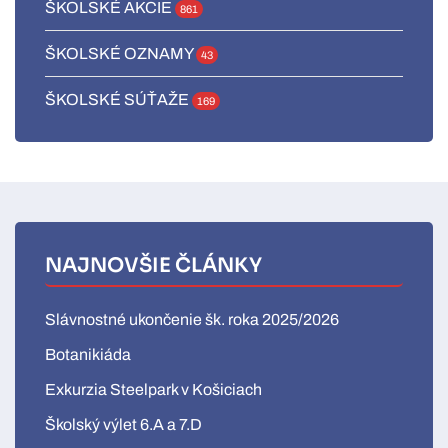
ŠKOLSKÉ AKCIE
861
ŠKOLSKÉ OZNAMY
43
ŠKOLSKÉ SÚŤAŽE
169
NAJNOVŠIE ČLÁNKY
Slávnostné ukončenie šk. roka 2025/2026
Botanikiáda
Exkurzia Steelpark v Košiciach
Školský výlet 6.A a 7.D